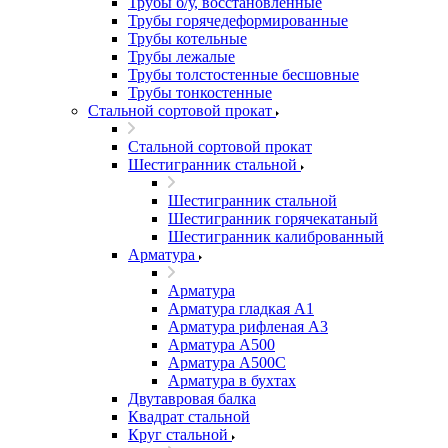
Трубы б/у, восстановленные
Трубы горячедеформированные
Трубы котельные
Трубы лежалые
Трубы толстостенные бесшовные
Трубы тонкостенные
Стальной сортовой прокат
Стальной сортовой прокат
Шестигранник стальной
Шестигранник стальной
Шестигранник горячекатаный
Шестигранник калиброванный
Арматура
Арматура
Арматура гладкая А1
Арматура рифленая А3
Арматура А500
Арматура А500С
Арматура в бухтах
Двутавровая балка
Квадрат стальной
Круг стальной