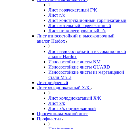
Лист горячекатаный Г/К
Лист г/к
Лист конструкционный горячекатаный
Лист котельный горячекатаный
Лист низколегированный г/к
Лист износостойкий и высокопрочный
аналог Hardox
Лист износостойкий и высокопрочный
аналог Hardox
Износостойкие листы NM
Износостойкие листы QUARD
Износостойкие листы из марганцевой
стали Mn13
Лист рифленый
Лист холоднокатаный Х/К
Лист холоднокатаный Х/К
Лист х/к
Лист х/к оцинкованный
Просечно-вытяжной лист
Профнастил