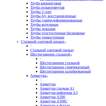
Труба крекинговая
Труба цельнотянутая
Трубы 2 сорт
Трубы б/у, восстановленные
Трубы горячедеформированные
Трубы котельные
Трубы лежалые
Трубы толстостенные бесшовные
Трубы тонкостенные
Стальной сортовой прокат
Стальной сортовой прокат
Шестигранник стальной
Шестигранник стальной
Шестигранник горячекатаный
Шестигранник калиброванный
Арматура
Арматура
Арматура гладкая А1
Арматура рифленая А3
Арматура А500
Арматура А500С
Арматура в бухтах