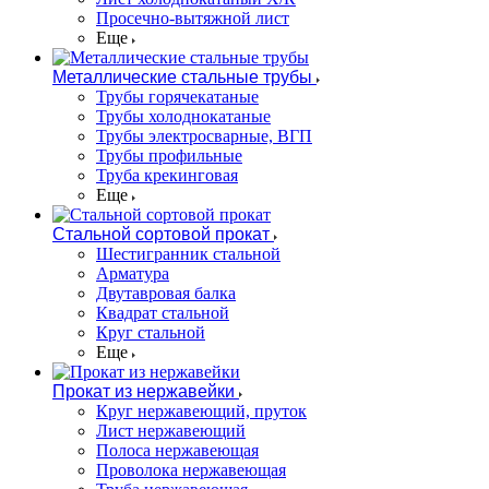
Просечно-вытяжной лист
Еще
Металлические стальные трубы
Трубы горячекатаные
Трубы холоднокатаные
Трубы электросварные, ВГП
Трубы профильные
Труба крекинговая
Еще
Стальной сортовой прокат
Шестигранник стальной
Арматура
Двутавровая балка
Квадрат стальной
Круг стальной
Еще
Прокат из нержавейки
Круг нержавеющий, пруток
Лист нержавеющий
Полоса нержавеющая
Проволока нержавеющая