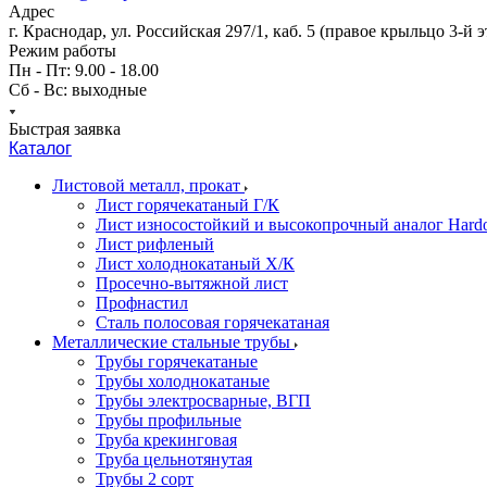
Адрес
г. Краснодар, ул. Российская 297/1, каб. 5 (правое крыльцо 3-й 
Режим работы
Пн - Пт: 9.00 - 18.00
Сб - Вс: выходные
Быстрая заявка
Каталог
Листовой металл, прокат
Лист горячекатаный Г/К
Лист износостойкий и высокопрочный аналог Hard
Лист рифленый
Лист холоднокатаный Х/К
Просечно-вытяжной лист
Профнастил
Сталь полосовая горячекатаная
Металлические стальные трубы
Трубы горячекатаные
Трубы холоднокатаные
Трубы электросварные, ВГП
Трубы профильные
Труба крекинговая
Труба цельнотянутая
Трубы 2 сорт