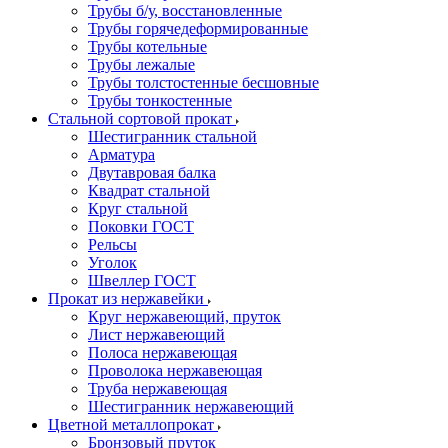
Трубы б/у, восстановленные
Трубы горячедеформированные
Трубы котельные
Трубы лежалые
Трубы толстостенные бесшовные
Трубы тонкостенные
Стальной сортовой прокат
Шестигранник стальной
Арматура
Двутавровая балка
Квадрат стальной
Круг стальной
Поковки ГОСТ
Рельсы
Уголок
Швеллер ГОСТ
Прокат из нержавейки
Круг нержавеющий, пруток
Лист нержавеющий
Полоса нержавеющая
Проволока нержавеющая
Труба нержавеющая
Шестигранник нержавеющий
Цветной металлопрокат
Бронзовый пруток