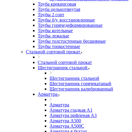
Труба крекинговая
Труба цельнотянутая
Трубы 2 сорт
Трубы б/у, восстановленные
Трубы горячедеформированные
Трубы котельные
Трубы лежалые
Трубы толстостенные бесшовные
Трубы тонкостенные
Стальной сортовой прокат
Стальной сортовой прокат
Шестигранник стальной
Шестигранник стальной
Шестигранник горячекатаный
Шестигранник калиброванный
Арматура
Арматура
Арматура гладкая А1
Арматура рифленая А3
Арматура А500
Арматура А500С
Арматура в бухтах